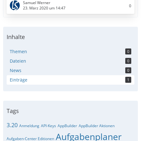
Samuel Werner
0
23. März 2020 um 14:47
Inhalte
Themen
0
Dateien
0
News
0
Einträge
1
Tags
3.20
Anmeldung
API-Keys
AppBuilder
AppBuilder Aktionen
Aufgabenplaner
Aufgaben-Center Editionen