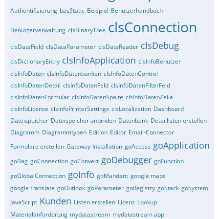
Authentifizierung
basStatic
Beispiel
Benutzerhandbuch
clsConnection
Benutzerverwaltung
clsBinaryTree
clsDebug
clsDataField
clsDataParameter
clsDataReader
clsInfoApplication
clsDictionaryEntry
clsInfoBenutzer
clsInfoDaten
clsInfoDatenbanken
clsInfoDatenControl
clsInfoDatenDetail
clsInfoDatenFeld
clsInfoDatenFilterFeld
clsInfoDatenFormular
clsInfoDatenSpalte
clsInfoDatenZeile
clsInfoLicense
clsInfoPrinterSettings
clsLocalization
Dashboard
Dateispeicher
Dateispeicher anbinden
Datenbank
Detaillisten erstellen
Diagramm
Diagrammtypen
Edition
Editor
Email-Connector
goApplication
Formulare erstellen
Gateway-Installation
goAccess
goDebugger
goBag
goConnection
goConvert
goFunction
goInfo
goGlobalConnection
goMandant
google maps
google translate
goOutlook
goParameter
goRegistry
goStack
goSystem
Kunden
JavaScript
Listen erstellen
Lizenz
Lookup
Materialanforderung
mydatastream
mydatastream app