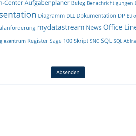
n-Center
Aufgabenplaner
Beleg
Benachrichtigungen
sentation
Diagramm
Dokumentation
DP
DLL
Etik
mydatastream
Office Lin
News
alanforderung
SQL
Register
Sage 100
Skript
giezentrum
SNC
SQL Abfr