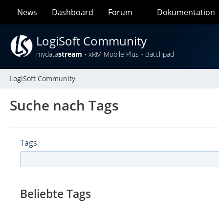
News
Dashboard
Forum
Dokumentation
LogiSoft Community
mydata
stream
• xRM Mobile Plus • Batchpad
LogiSoft Community
Suche nach Tags
Tags
Beliebte Tags