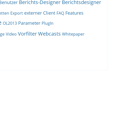
Berichts-Designer
Berichtsdesigner
Benutzer
externer Client
Features
etten
Export
FAQ
e
Parameter
OL2013
PlugIn
Vorfilter
Webcasts
age
Video
Whitepaper