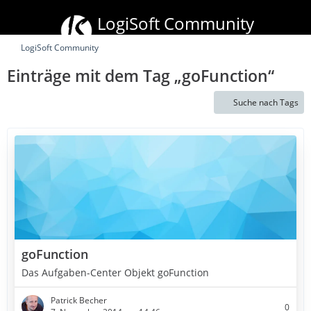
LogiSoft Community
mydata
stream
• xRM Mobile Plus • Batchpad
LogiSoft Community
Einträge mit dem Tag „goFunction“
Suche nach Tags
goFunction
Das Aufgaben-Center Objekt goFunction
Patrick Becher
0