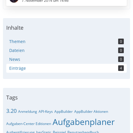
7. November 2014 um 14:46
Inhalte
Themen
0
Dateien
0
News
0
Einträge
4
Tags
3.20
Anmeldung
API-Keys
AppBuilder
AppBuilder Aktionen
Aufgabenplaner
Aufgaben-Center Editionen
Authentifizierung
basStatic
Beispiel
Benutzerhandbuch