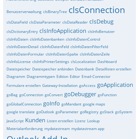
clsConnection
Benutzerverwaltung
clsBinaryTree
clsDebug
clsDataField
clsDataParameter
clsDataReader
clsInfoApplication
clsDictionaryEntry
clsInfoBenutzer
clsInfoDaten
clsInfoDatenbanken
clsInfoDatenControl
clsInfoDatenDetail
clsInfoDatenFeld
clsInfoDatenFilterFeld
clsInfoDatenFormular
clsInfoDatenSpalte
clsInfoDatenZeile
clsInfoLicense
clsInfoPrinterSettings
clsLocalization
Dashboard
Dateispeicher
Dateispeicher anbinden
Datenbank
Detaillisten erstellen
Diagramm
Diagrammtypen
Edition
Editor
Email-Connector
goApplication
Formulare erstellen
Gateway-Installation
goAccess
goDebugger
goBag
goConnection
goConvert
goFunction
goInfo
goGlobalConnection
goMandant
google maps
google translate
goOutlook
goParameter
goRegistry
goStack
goSystem
Kunden
JavaScript
Listen erstellen
Lizenz
Lookup
Materialanforderung
mydatastream
mydatastream app