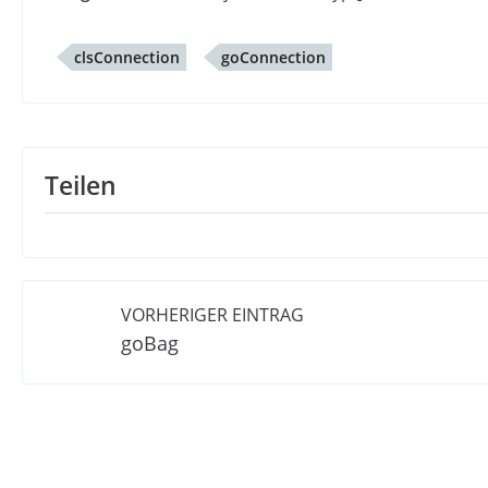
clsConnection
goConnection
Teilen
VORHERIGER EINTRAG
goBag