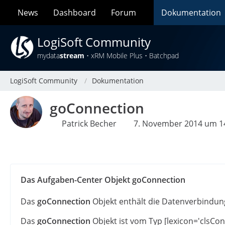
News
Dashboard
Forum
Dokumentation
LogiSoft Community
mydata
stream
• xRM Mobile Plus • Batchpad
LogiSoft Community
Dokumentation
goConnection
Patrick Becher
7. November 2014 um 1
Das Aufgaben-Center Objekt goConnection
Das
goConnection
Objekt enthält die Datenverbindu
Das
goConnection
Objekt ist vom Typ [lexicon='clsConn