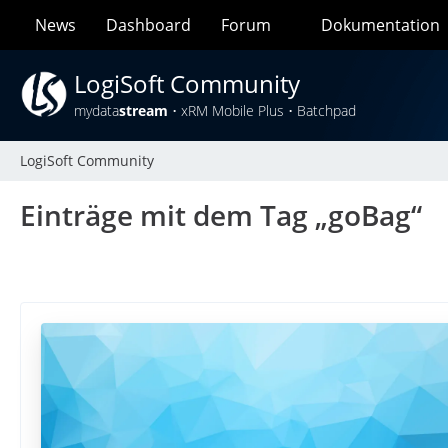
News
Dashboard
Forum
Dokumentation
LogiSoft Community
mydata
stream
• xRM Mobile Plus • Batchpad
LogiSoft Community
Einträge mit dem Tag „goBag“