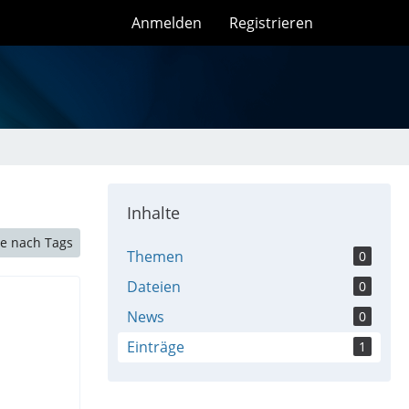
Anmelden
Registrieren
Inhalte
e nach Tags
Themen
0
Dateien
0
News
0
Einträge
1