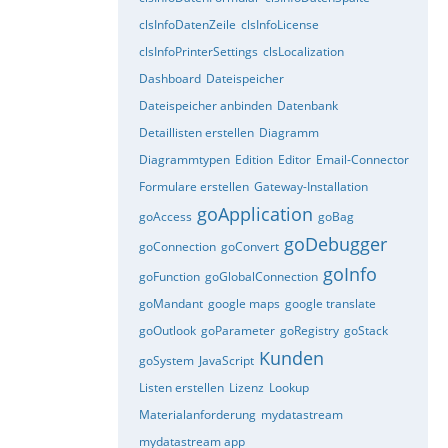
clsInfoDatenZeile
clsInfoLicense
clsInfoPrinterSettings
clsLocalization
Dashboard
Dateispeicher
Dateispeicher anbinden
Datenbank
Detaillisten erstellen
Diagramm
Diagrammtypen
Edition
Editor
Email-Connector
Formulare erstellen
Gateway-Installation
goApplication
goAccess
goBag
goDebugger
goConnection
goConvert
goInfo
goFunction
goGlobalConnection
goMandant
google maps
google translate
goOutlook
goParameter
goRegistry
goStack
Kunden
goSystem
JavaScript
Listen erstellen
Lizenz
Lookup
Materialanforderung
mydatastream
mydatastream app