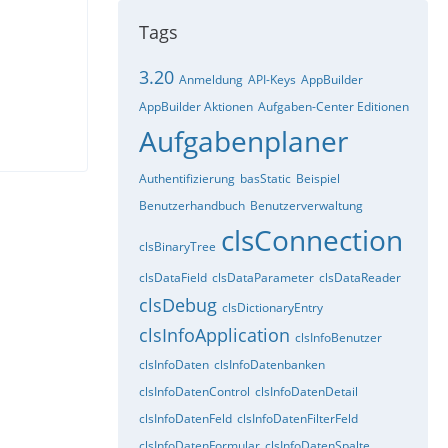
Tags
3.20
Anmeldung
API-Keys
AppBuilder
AppBuilder Aktionen
Aufgaben-Center Editionen
Aufgabenplaner
Authentifizierung
basStatic
Beispiel
Benutzerhandbuch
Benutzerverwaltung
clsConnection
clsBinaryTree
clsDataField
clsDataParameter
clsDataReader
clsDebug
clsDictionaryEntry
clsInfoApplication
clsInfoBenutzer
clsInfoDaten
clsInfoDatenbanken
clsInfoDatenControl
clsInfoDatenDetail
clsInfoDatenFeld
clsInfoDatenFilterFeld
clsInfoDatenFormular
clsInfoDatenSpalte