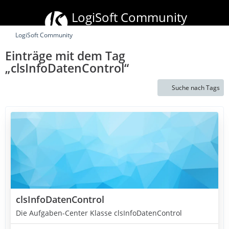
LogiSoft Community
mydata
stream
• xRM Mobile Plus • Batchpad
LogiSoft Community
Einträge mit dem Tag
„clsInfoDatenControl“
Suche nach Tags
clsInfoDatenControl
Die Aufgaben-Center Klasse clsInfoDatenControl