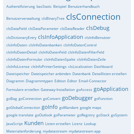
Authentifizierung
basStatic
Beispiel
Benutzerhandbuch
clsConnection
Benutzerverwaltung
clsBinaryTree
clsDebug
clsDataField
clsDataParameter
clsDataReader
clsInfoApplication
clsDictionaryEntry
clsInfoBenutzer
clsInfoDaten
clsInfoDatenbanken
clsInfoDatenControl
clsInfoDatenDetail
clsInfoDatenFeld
clsInfoDatenFilterFeld
clsInfoDatenFormular
clsInfoDatenSpalte
clsInfoDatenZeile
clsInfoLicense
clsInfoPrinterSettings
clsLocalization
Dashboard
Dateispeicher
Dateispeicher anbinden
Datenbank
Detaillisten erstellen
Diagramm
Diagrammtypen
Edition
Editor
Email-Connector
goApplication
Formulare erstellen
Gateway-Installation
goAccess
goDebugger
goBag
goConnection
goConvert
goFunction
goInfo
goGlobalConnection
goMandant
google maps
google translate
goOutlook
goParameter
goRegistry
goStack
goSystem
Kunden
JavaScript
Listen erstellen
Lizenz
Lookup
Materialanforderung
mydatastream
mydatastream app