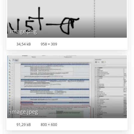
image.png
34,54 kB
958 × 309
image.jpeg
91,29 kB
800 × 600