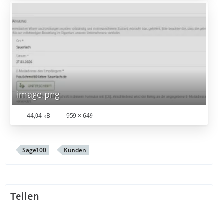
image.png
44,04 kB
959 × 649
Sage100
Kunden
Teilen