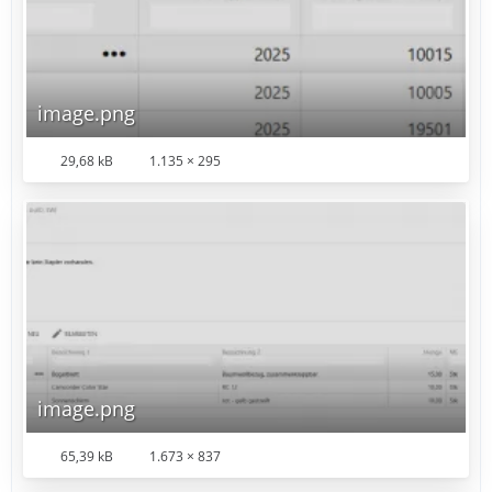
image.png
29,68 kB
1.135 × 295
image.png
65,39 kB
1.673 × 837