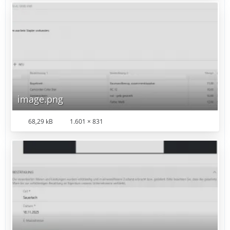
image.png
68,29 kB
1.601 × 831