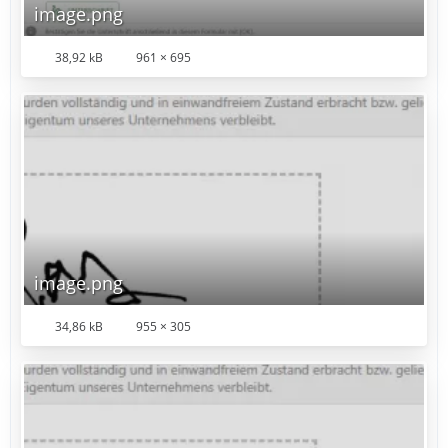
image.png
38,92 kB
961 × 695
image.png
34,86 kB
955 × 305